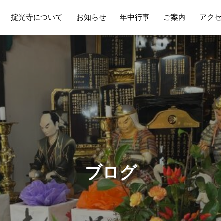
掟光寺について
お知らせ
年中行事
ご案内
アク
ブ
ロ
グ