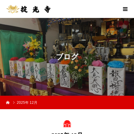
ブ
ロ
グ
2025年 12月