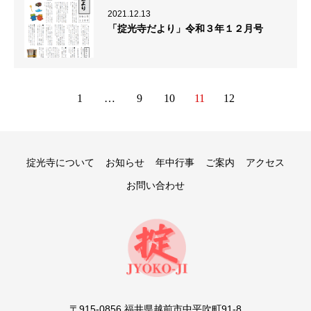
2021.12.13
「掟光寺だより」令和３年１２月号
1
…
9
10
11
12
掟光寺について
お知らせ
年中行事
ご案内
アクセス
お問い合わせ
〒915-0856 福井県越前市中平吹町91-8