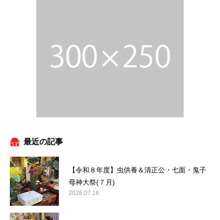
最近の記事
【令和８年度】虫供養＆清正公・七面・鬼子
母神大祭(７月)
2026.07.16