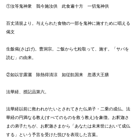
①汝等鬼神衆 我今施汝供 此食遍十方 一切鬼神供
百丈清規より。与えられた食物の一部を鬼神に施すために唱える
偈文
生飯偈(さばげ)。曹洞宗。ご飯から七粒取って、施す。「サバを
読む」の由来。
②如以甘露灑 除熱得清涼 如従飢国来 忽遇大王膳
法華経、授記品第六。
法華経以前に救われがたいとされてきた仏弟子・二乗の成仏。法
華経の円満なる教え(すべてのものを救う教え)を象徴。お釈迦さ
まの弟子たちが、お釈迦さまから「あなたは未来世において成仏
する」という予言を受けた悦びを表現した言葉。