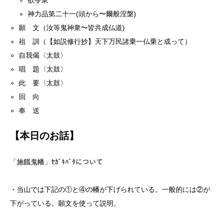
欲令衆
神力品第二十一(頭から〜爾般涅槃)
願 文（汝等鬼神衆〜皆共成仏道)
祖 訓（【如説修行抄】天下万民諸乗一仏乗と成って）
自我偈〈太鼓〉
唱 題〈太鼓〉
此 要〈太鼓〉
回 向
奉 送
【本日のお話】
「施餓鬼幡」ｾｶﾞｷﾊﾞﾀについて
・当山では下記の①と④の幡が下げられている。一般的には②が
下がっている。願文を使って説明。