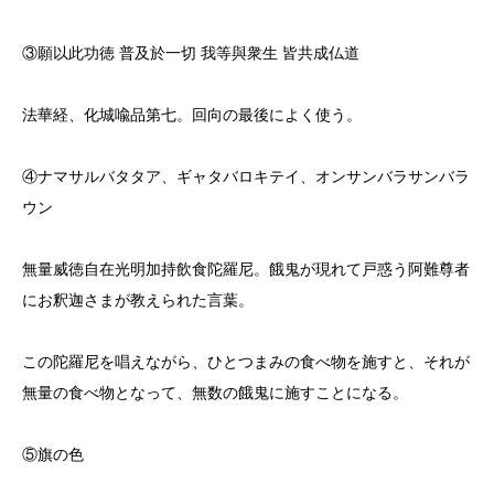
③願以此功徳 普及於一切 我等與衆生 皆共成仏道
法華経、化城喩品第七。回向の最後によく使う。
④ナマサルバタタア、ギャタバロキテイ、オンサンバラサンバラ
ウン
無量威徳自在光明加持飲食陀羅尼。餓鬼が現れて戸惑う阿難尊者
にお釈迦さまが教えられた言葉。
この陀羅尼を唱えながら、ひとつまみの食べ物を施すと、それが
無量の食べ物となって、無数の餓鬼に施すことになる。
⑤旗の色