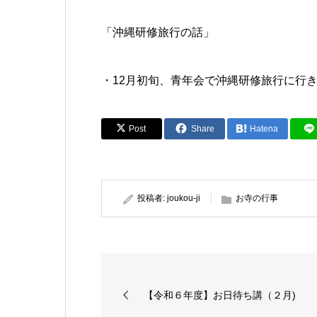
「沖縄研修旅行の話」
・12月初旬、青年会で沖縄研修旅行に行
Post
Share
Hatena
投稿者:
joukou-ji
お寺の行事
【令和６年度】お日待ち講（２月)