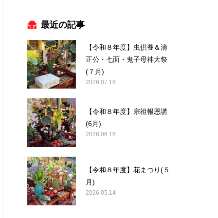
最近の記事
【令和８年度】虫供養＆清
正公・七面・鬼子母神大祭
(７月)
2026.07.16
【令和８年度】宗祖報恩講
(6月)
2026.06.16
【令和８年度】花まつり(５
月)
2026.05.14