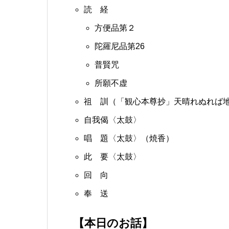
読 経
方便品第２
陀羅尼品第26
普賢咒
所願不虚
祖 訓（「観心本尊抄」天晴れぬれば
自我偈〈太鼓〉
唱 題〈太鼓〉（焼香）
此 要〈太鼓〉
回 向
奉 送
【本日のお話】