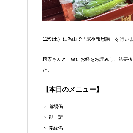
12/9(土）に当山で「宗祖報恩講」を行い
檀家さんと一緒にお経をお読みし、法要後
た。
【本日のメニュー】
道場偈
勧 請
開経偈