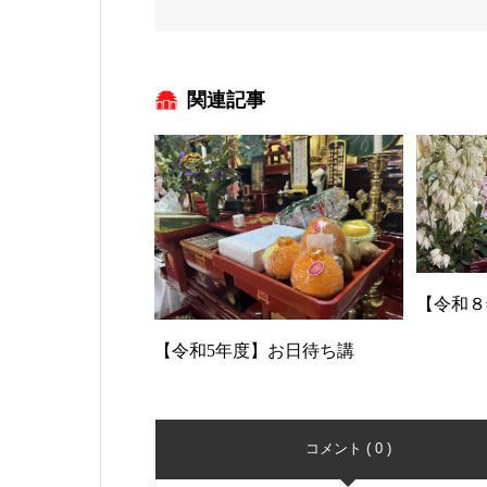
関連記事
【令和８
【令和5年度】お日待ち講
コメント ( 0 )