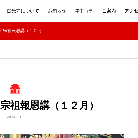
掟光寺について
お知らせ
年中行事
ご案内
アク
】宗祖報恩講（１２月）
】宗祖報恩講（１２月）
2024.2.19