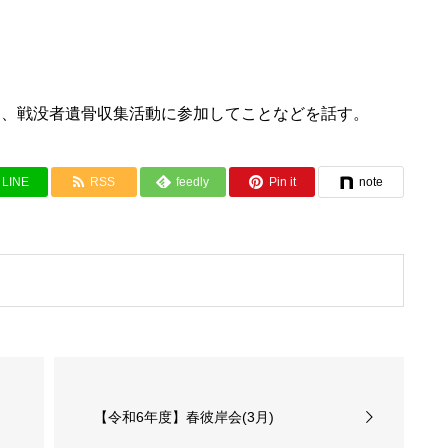
き、戦没者遺骨収集活動に参加してことなどを話す。
LINE
RSS
feedly
Pin it
note
【令和6年度】春彼岸会(3月)