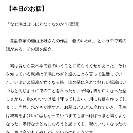
【本日のお話】
「なぜ鳩はぽっほとなくなのか？(童話)」
・童話作家の楠山正雄さんの作品「物のいわれ」という中で鳩の
話がある。その話を紹介。
・鳩は昔から親不孝で親のいうことに逆らうくせがあった。それ
を知っている親鳩は子鳩にわざと逆のことを言って生活してい
た。いよいよ親鳩が亡くなる時、山の墓に入れて欲しい親鳩はい
つもと同じように逆のことを言ったが、子鳩は親が亡くなった悲
しさから、親のいいつけ通り守ってしまい、川にお墓を作ってし
まう。当然、水かさが増すと、お墓はどんどん崩れていき、子鳩
は親鳩をよけいに恋しがっていつまでもぽっほぽっほと鳴くよう
なった。孝行な子どもになろうと思っても、親のいなくなったの
を、鳩は今でもくやしがっているのだそうです。