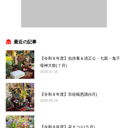
最近の記事
【令和８年度】虫供養＆清正公・七面・鬼子
母神大祭(７月)
2026.07.16
【令和８年度】宗祖報恩講(6月)
2026.06.16
【令和８年度】花まつり(５月)