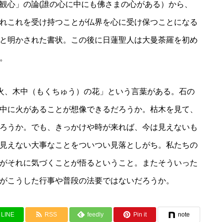
観心」の論(誰の心に中にも佛さまの心がある）から、
れこれを受け持つことが仏界を心に受け保つことになる
と明かされた書状。この後に日蓮聖人は大曼荼羅を初め
。
の火、木中（もくちゅう）の花」という言葉がある。石の
中に火があることが想像できるだろうか。枯木を見て、
ろうか。でも、きっかけや時が来れば、今は見えないも
見えない大事なことをついつい見落としがち。私たちの
がそれに気づくことが悟るということ。またそういった
がこうした行事や普段の法要ではないだろうか。
LINE
RSS
feedly
Pin it
note