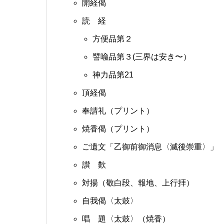
開経偈
読 経
方便品第２
譬喩品第３(三界は安き〜）
神力品第21
頂経偈
奉請礼（プリント）
焼香偈（プリント）
ご遺文「乙御前御消息〈滅後崇重〉」
讃 歎
対揚（敬白段、報地、上行拝）
自我偈〈太鼓〉
唱 題〈太鼓〉（焼香）