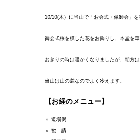
10/10(木）に当山で「お会式・像師会」
御会式桜を模した花をお飾りし、本堂を華
お参りの時は暖かくなりましたが、朝方は
当山は山の麓なのでよく冷えます。
【お経のメニュー】
道場偈
勧 請