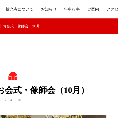
掟光寺について
お知らせ
年中行事
ご案内
アク
】お会式・像師会（10月）
お会式・像師会（10月）
2024.10.10