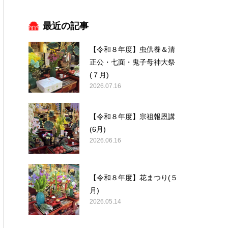
最近の記事
【令和８年度】虫供養＆清
正公・七面・鬼子母神大祭
(７月)
2026.07.16
【令和８年度】宗祖報恩講
(6月)
2026.06.16
【令和８年度】花まつり(５
月)
2026.05.14