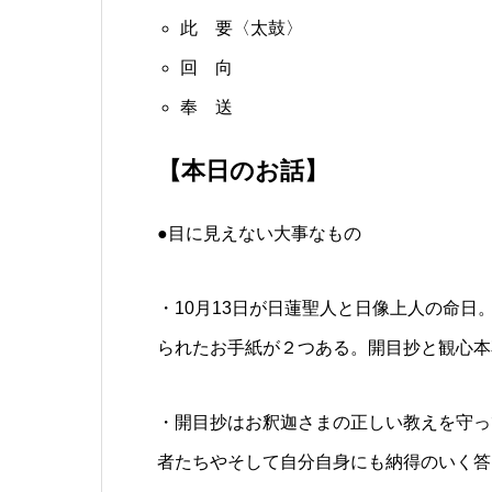
此 要〈太鼓〉
回 向
奉 送
【本日のお話】
●目に見えない大事なもの
・10月13日が日蓮聖人と日像上人の命日
られたお手紙が２つある。開目抄と観心本
・開目抄はお釈迦さまの正しい教えを守っ
者たちやそして自分自身にも納得のいく答