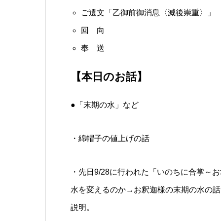
ご遺文「乙御前御消息〈滅後崇重〉」
回 向
奉 送
【本日のお話】
●「末期の水」など
・綿帽子の値上げの話
・先日9/28に行われた「いのちに合掌
水を変えるのか→お釈迦様の末期の水の話
説明。