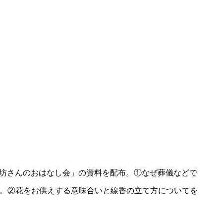
～お坊さんのおはなし会」の資料を配布。①なぜ葬儀などで
。②花をお供えする意味合いと線香の立て方についてを