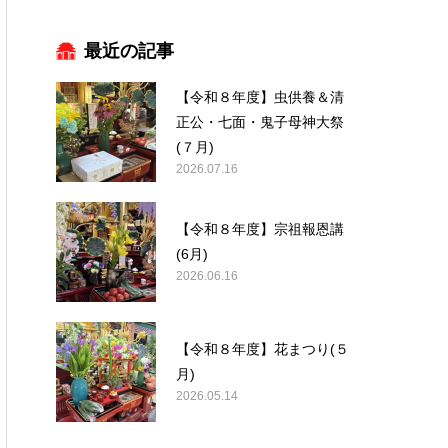
最近の記事
【令和８年度】虫供養＆清
正公・七面・鬼子母神大祭
(７月)
2026.07.16
【令和８年度】宗祖報恩講
(6月)
2026.06.16
【令和８年度】花まつり(５
月)
2026.05.14