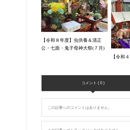
【令和８年度】虫供養＆清正
公・七面・鬼子母神大祭(７月)
【令和４
コメント ( 0 )
この記事へのコメントはありません。