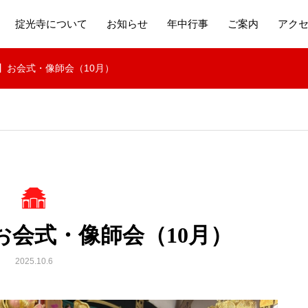
掟光寺について
お知らせ
年中行事
ご案内
アク
】お会式・像師会（10月）
お会式・像師会（10月）
2025.10.6