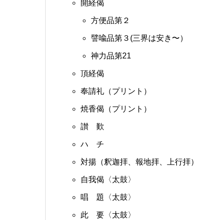
開経偈
方便品第２
譬喩品第３(三界は安き〜）
神力品第21
頂経偈
奉請礼（プリント）
焼香偈（プリント）
讃 歎
ハ チ
対揚（釈迦拝、報地拝、上行拝）
自我偈〈太鼓〉
唱 題〈太鼓〉
此 要〈太鼓〉