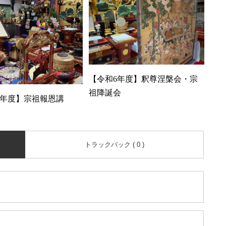
【令和6年度】釈尊涅槃会・宗
祖降誕会
年度】宗祖報恩講
トラックバック ( 0 )