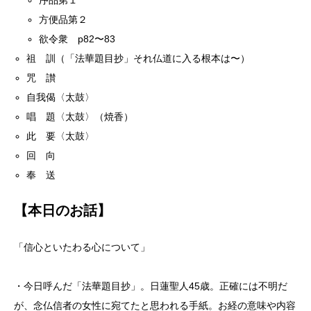
序品第１
方便品第２
欲令衆 p82〜83
祖 訓（「法華題目抄」それ仏道に入る根本は〜）
咒 讃
自我偈〈太鼓〉
唱 題〈太鼓〉（焼香）
此 要〈太鼓〉
回 向
奉 送
【本日のお話】
「信心といたわる心について」
・今日呼んだ「法華題目抄」。日蓮聖人45歳。正確には不明だ
が、念仏信者の女性に宛てたと思われる手紙。お経の意味や内容