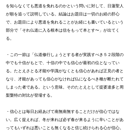
を知らなくても悪道を免れるのかという問いに対して、日蓮聖人
が順を追って説明している。結論はお題目は一切のお経の肝心
で、お題目により悪道を免れることがお経にも書いているという
部分で「それ仏道に入る根本は信をもって本とす〜」が出てく
る。
・この一節は「仏道修行しょうとする者が実践すべき５２段階の
中でも十信がもとで、十信の中でも信心が最初の位となってい
る。たとえさとる才能や学識がなくとも信心があれば正見の者と
なり、才能があっても信心がなければ仏になるべき種が断たれて
しまった者である。という意味。そのたとえとして提婆達多と周
梨槃特の対比が登場する。
・信心とは毎日お経あげて南無南無することだけが信心ではな
い。広く捉えれば、冬が来れば必ず春が来るように辛いことがあ
ってもいずれは悪いことも無くなると信じ続けられる心が信心。