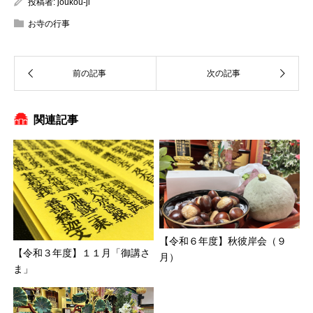
投稿者:
joukou-ji
お寺の行事
関連記事
【令和６年度】秋彼岸会（９
【令和３年度】１１月「御講さ
月）
ま」