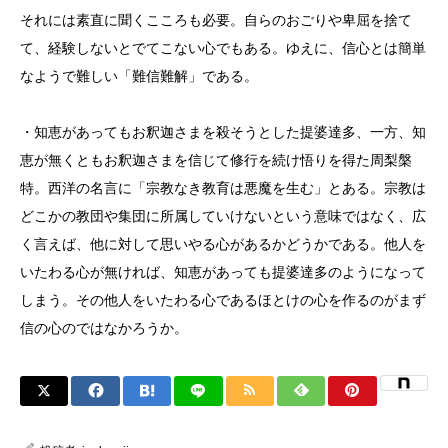
それには素直に聞くこころも必要。自らのおごりや卑屈を捨て
て、経験しないとでてこない心でもある。ゆえに、信心とは簡単
なようで難しい「難信難解」である。
・知恵があってもお釈迦さまを殺そうとした提婆達多、一方、知
恵が無くともお釈迦さまを信じて修行を続け悟りを得た周梨槃
特。西洋の名言に「宗教なき教育は悪魔を生む」とある。宗教は
どこかの教団や集団に所属していけないという意味ではなく、広
く言えば、他に対して思いやる心があるかどうかである。他人を
いたわる心が無ければ、知恵があっても提婆達多のようになって
しまう。その他人をいたわる心であるほとけの心を作るのがまず
信の心のではなかろうか。