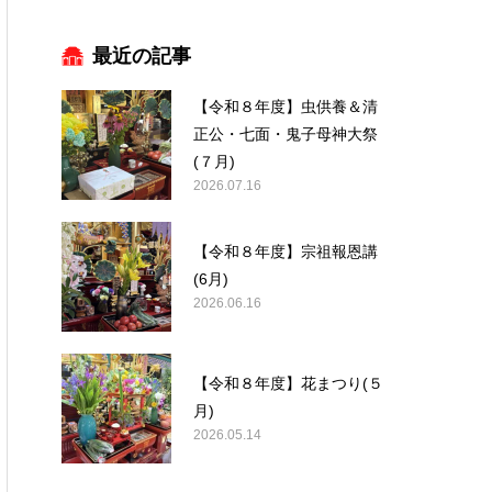
最近の記事
【令和８年度】虫供養＆清
正公・七面・鬼子母神大祭
(７月)
2026.07.16
【令和８年度】宗祖報恩講
(6月)
2026.06.16
【令和８年度】花まつり(５
月)
2026.05.14