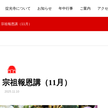
掟光寺について
お知らせ
年中行事
ご案内
アク
】宗祖報恩講（11月）
】宗祖報恩講（11月）
2025.11.10