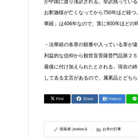
が中国に渡り漢訳される。全訳残っている
お釈迦様が亡くなってから750年ほど経
華経」は406年なので、実に900年ほど
・法華経の各章の順番や入っている章が違
利益的な信仰から観世音菩薩普門品第２５
最後に付け加えられたとされる。現在の終
して去る文言があるので、属累品とどちら
Post
Share
Hatena
投稿者:
joukou-ji
お寺の行事