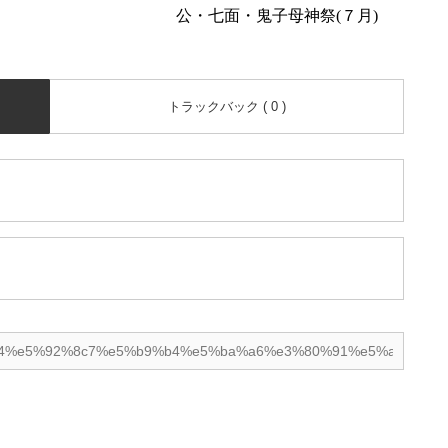
公・七面・鬼子母神祭(７月)
トラックバック ( 0 )