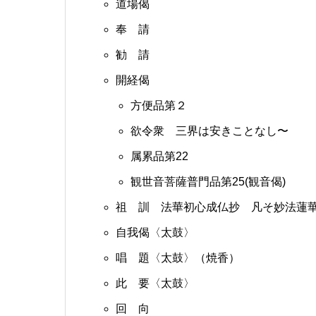
道場偈
奉 請
勧 請
開経偈
方便品第２
欲令衆 三界は安きことなし〜
属累品第22
観世音菩薩普門品第25(観音偈)
祖 訓 法華初心成仏抄 凡そ妙法蓮
自我偈〈太鼓〉
唱 題〈太鼓〉（焼香）
此 要〈太鼓〉
回 向