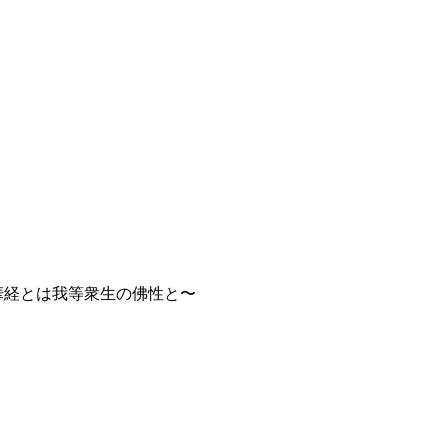
華経とは我等衆生の佛性と〜