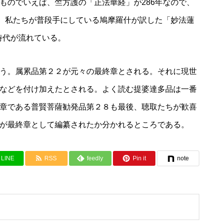
ものでいえば、竺方護の「正法華経」が286年なので、
つ。私たちが普段手にしている鳩摩羅什が訳した「妙法蓮
の時代が流れている。
う。属累品第２２が元々の最終章とされる。それに現世
などを付け加えたとされる。よく読む提婆達多品は一番
章である普賢菩薩勧発品第２８も最後、聴取たちが歓喜
が最終章として編纂されたか分かれるところである。
LINE
RSS
feedly
Pin it
note