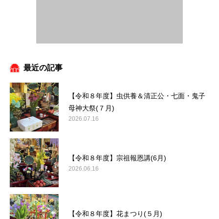
最近の記事
【令和８年度】虫供養＆清正公・七面・鬼子
母神大祭(７月)
2026.07.16
【令和８年度】宗祖報恩講(6月)
2026.06.16
【令和８年度】花まつり(５月)