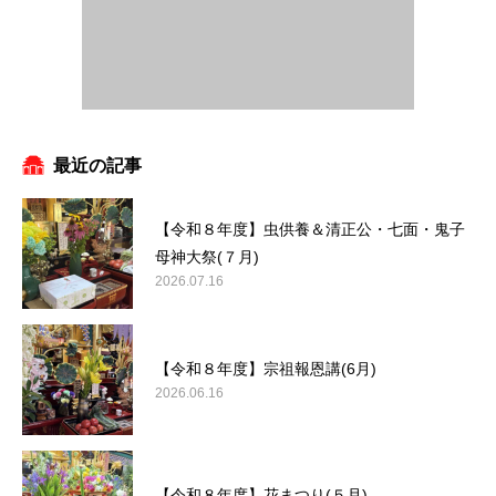
最近の記事
【令和８年度】虫供養＆清正公・七面・鬼子
母神大祭(７月)
2026.07.16
【令和８年度】宗祖報恩講(6月)
2026.06.16
【令和８年度】花まつり(５月)