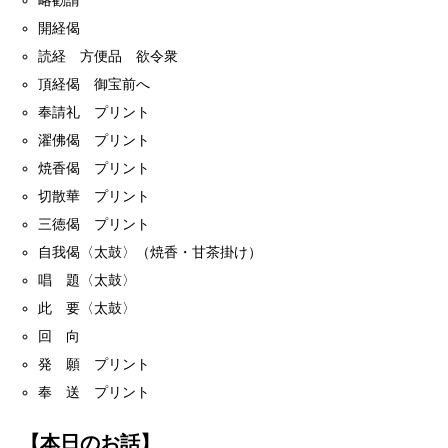
略勧請
開経偈
読経 方便品 欲令衆
頂経偈 御宝前へ
奉請礼 プリント
濯佛偈 プリント
焼香偈 プリント
切散華 プリント
三徳偈 プリント
自我偈〈太鼓〉（焼香・甘茶掛け）
唱 題〈太鼓〉
此 要〈太鼓〉
回 向
発 願 プリント
奉 送 プリント
【本日のお話】