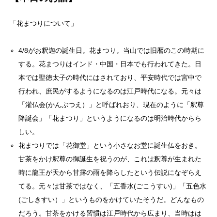
「花まつりについて」
4/8がお釈迦の誕生日。花まつり。当山では旧暦のこの時期に
する。花まつりはインド・中国・日本でも行われてきた。日
本では聖徳太子の時代にはされており、平安時代では宮中で
行われ、庶民がするようになるのは江戸時代になる。元々は
「灌仏会(かんぶつえ）」と呼ばれおり、現在のように「釈尊
降誕会」「花まつり」というようになるのは明治時代からら
しい。
花まつりでは「花御堂」という小さなお堂に誕生仏をおき。
甘茶をかけ釈尊の御誕生を祝うのが、これは釈尊が生まれた
時に龍王が天から甘露の雨を降らしたという伝説になぞらえ
てる。元々は甘茶ではなく、「五香水(ごこうすい)」「五色水
(ごしきすい）」というものをかけていたそうだ。どんなもの
だろう。甘茶をかける習慣は江戸時代から広まり、当時はは