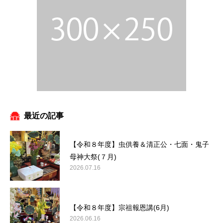
最近の記事
【令和８年度】虫供養＆清正公・七面・鬼子
母神大祭(７月)
2026.07.16
【令和８年度】宗祖報恩講(6月)
2026.06.16